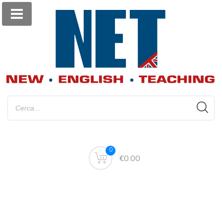
0
€0.00