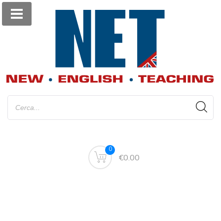
0
€0.00