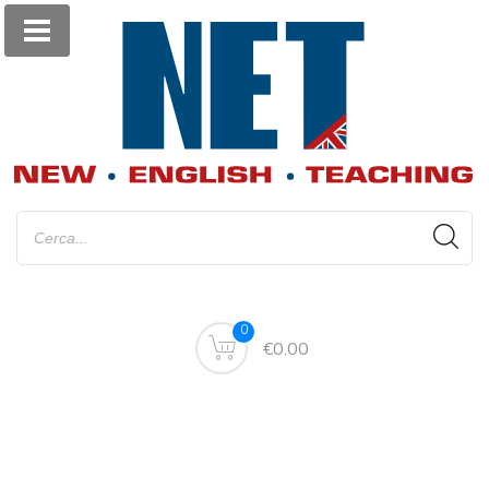
0
€0.00