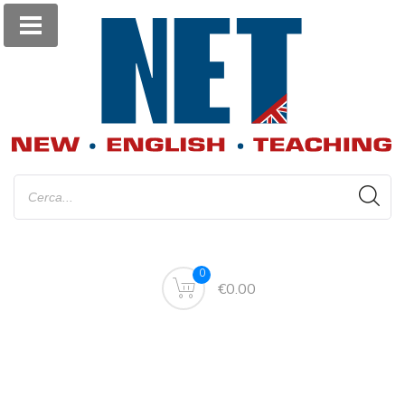
0
€0.00